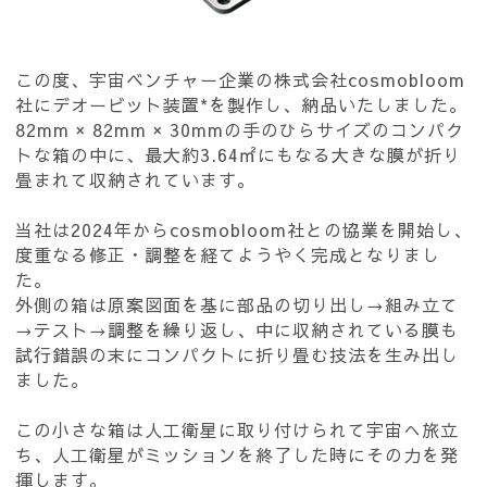
この度、宇宙ベンチャー企業の株式会社cosmobloom
社にデオービット装置*を製作し、納品いたしました。
82mm × 82mm × 30mmの手のひらサイズのコンパク
トな箱の中に、最大約3.64㎡にもなる大きな膜が折り
畳まれて収納されています。
当社は2024年からcosmobloom社との協業を開始し、
度重なる修正・調整を経てようやく完成となりまし
た。
外側の箱は原案図面を基に部品の切り出し→組み立て
→テスト→調整を繰り返し、中に収納されている膜も
試行錯誤の末にコンパクトに折り畳む技法を生み出し
ました。
この小さな箱は人工衛星に取り付けられて宇宙へ旅立
ち、人工衛星がミッションを終了した時にその力を発
揮します。